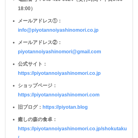
18:00）
メールアドレス①
：
info@piyotannoiyashinomori.co.jp
メールアドレス②
：
piyotannoiyashinomori@gmail.com
公式サイト
：
https://piyotannoiyashinomori.co.jp
ショップページ
：
https://piyotannoiyashinomori.com
旧ブログ
：
https://piyota
n
.blog
癒しの森の食卓
：
https://piyotannoiyashinomori.co.jp/shokutaku
/