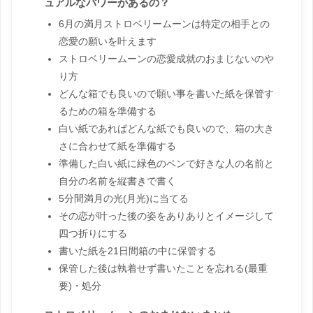
ュアルなパワーがあるの？
6月の満月ストロベリームーンは特定の相手との
恋愛の願いを叶えます
ストロベリームーンの恋愛成就のおまじないのや
り方
どんな箱でも良いので願い事を書いた紙を保管す
るための箱を準備する
白い紙であればどんな紙でも良いので、箱の大き
さに合わせて紙を準備する
準備した白い紙に緑色のペンで好きな人の名前と
自分の名前を縦書きで書く
5分間満月の光(月光)に当てる
その恋が叶った後の姿をありありとイメージして
四つ折りにする
書いた紙を21日間箱の中に保管する
保管した後は執着せず書いたことを忘れる(最重
要)・処分