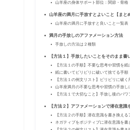
山羊座の身体サポート部位：関節・骨格
山羊座の満月に手放すとよいこと【まと
山羊座の満月に手放すと良いこと一覧表
満月の手放しのアファメーション方法
手放しの方法は２種類
【方法１】手放したいことをそのまま書
【方法１の手順】不要な思考や習慣を紙
紙に書いてビリビリに破いて捨てる手順
【方法１の例文リスト】ビリビリに破く
山羊座満月の不要な思考や習慣の手放し
【方法１で大切なこと】手放し後のパワ
【方法２】アファメーションで潜在意識
【方法２の手順】潜在意識を書き換える
ネガティブをポジティブに潜在意識を書
【方法２の例文リスト】潜在意識を書き