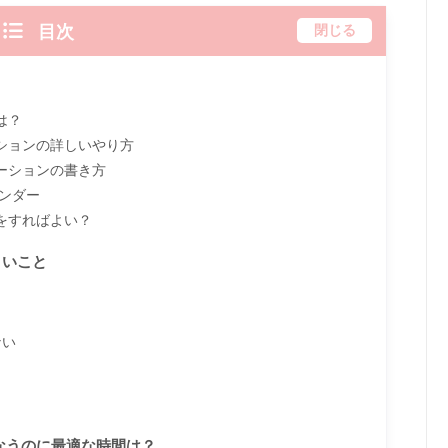
目次
閉じる
は？
ションの詳しいやり方
ーションの書き方
レンダー
をすればよい？
よいこと
ない
なうのに最適な時間は？