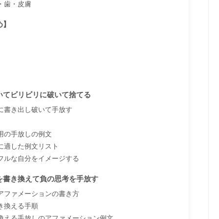
・歯・皮膚
め】
いてビリビリに破いて捨てる
に書き出し破いて手放す
用の手放しの例文
に適した例文リスト
フルな自分をイメージする
を書き換えて負の思考を手放す
アファメーションの書き方
き換える手順
換える手放しのアファメーション例文