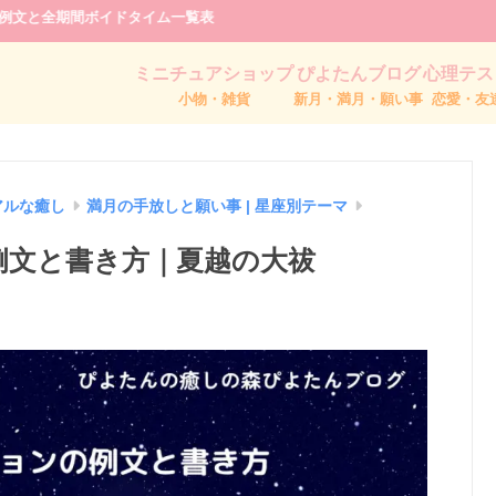
事例文と全期間ボイドタイム一覧表
ミニチュアショップ
ぴよたんブログ
心理テス
小物・雑貨
新月・満月・願い事
恋愛・友
アルな癒し
満月の手放しと願い事 | 星座別テーマ
事例文と書き方｜夏越の大祓