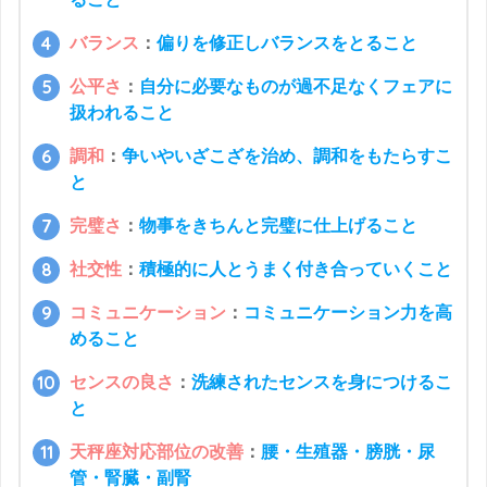
バランス
：
偏りを修正しバランスをとること
公平さ
：
自分に必要なものが過不足なくフェアに
扱われること
調和
：
争いやいざこざを治め、調和をもたらすこ
と
完璧さ
：
物事をきちんと完璧に仕上げること
社交性
：
積極的に人とうまく付き合っていくこと
コミュニケーション
：
コミュニケーション力を高
めること
センスの良さ
：
洗練されたセンスを身につけるこ
と
天秤座対応部位の改善
：
腰・生殖器・膀胱・尿
管・腎臓・副腎