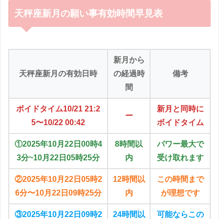
天秤座新月の願い事有効時間早見表
新月から
天秤座新月の有効日時
の経過時
備考
間
ボイドタイム10/21 21:2
新月と同時に
ー
5〜10/22 00:42
ボイドタイム
①2025年10月22日00時4
8時間以
パワー最大で
3分~10月22日05時25分
内
受け取れます
②2025年10月22日05時2
12時間以
この時間まで
6分〜10月22日09時25分
内
が理想です
③2025年10月22日09時2
24時間以
可能ならこの