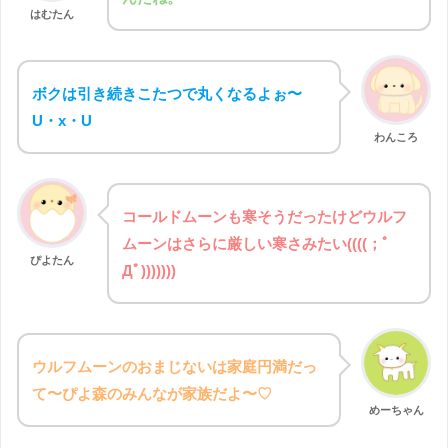
はむたん
と名付けられたようですよ
ボクは引き続きこたつで丸くなるよぉ〜
U・x・U
わんころ
コールドムーンも寒そうだったけどウルフ
ムーンはさらに厳しい寒さみたい((((；ﾟ
ぴよたん
Дﾟ)))))))
ウルフムーンのおまじないは家庭円満だっ
て〜ぴよ森のみんなが家族だよ〜♡
めーちゃん