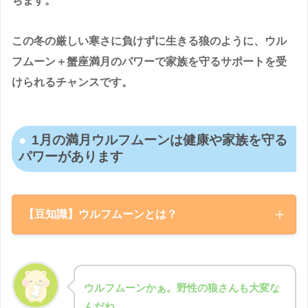
ちます。
この冬の厳しい寒さに負けずに生きる狼のように、ウル
フムーン＋蟹座満月のパワーで家族を守るサポートを受
けられるチャンスです。
1月の満月ウルフムーンは健康や家族を守る
パワーがあります
【豆知識】ウルフムーンとは？
1月の満月はウルフムーンと呼ばれ、本格的な冬の厳しさ
の中で食糧が尽きてしまった狼が遠吠えする時期という
ことに由来しています。自然界で生きることの厳しさを
ウルフムーンかぁ。野性の狼さんも大変な
乗り越えて子孫を繁栄させる狼の強さからウルフムーン
んだね。